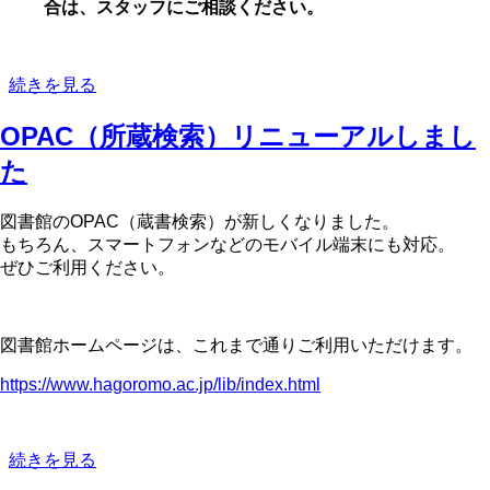
合は、スタッフにご相談ください。
夏
続きを見る
期
OPAC（所蔵検索）リニューアルしまし
休
暇
た
長
期
図書館のOPAC（蔵書検索）が新しくなりました。
貸
もちろん、スマートフォンなどのモバイル端末にも対応。
出
ぜひご利用ください。
実
施
の
図書館ホームページは、これまで通りご利用いただけます。
https://www.hagoromo.ac.jp/lib/index.html
OPAC（所
続きを見る
蔵