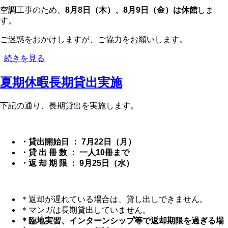
間
空調工事のため、
8月8日（木）、8月9日（金）は休館
しま
変
す。
更
に
ご迷惑をおかけしますが、ご協力をお願いします。
つ
8/8-
続きを見る
い
8/9
て
休
夏期休暇長期貸出実施
の
館
の
下記の通り、長期貸出を実施します。
お
知
ら
せ
・貸出開始日 ： 7月22日（月）
の
・貸 出 冊 数 ： 一人10冊まで
・返 却 期 限 ： 9月25日（水）
＊返却が遅れている場合は、貸し出しできません。
＊マンガは長期貸出していません。
＊臨地実習、インターンシップ等で返却期限を過ぎる場