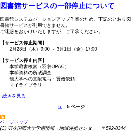
図書館サービスの一部停止について
検
索）
リ
図書館システムバージョンアップ作業のため、下記のとおり図
ニ
書館サービスが利用できません。
ュ
ご迷惑をおかけいたしますが、ご了承ください。
ー
ア
【サービス停止期間
】
ル
2月28日（木）9:00 ～ 3月1日（金）17:00
し
ま
【サービス停止内容】
し
本学蔵書検索（羽衣OPAC）
た
本学資料の所蔵調査
の
他大学への文献複写・貸借依頼
マイライブラリ
図
続きを見る
書
前
‹‹
5 ページ
館
ペ
ペ
サ
ー
ー
ー
ページトップ
ジ
ジ
ビ
(C) 羽衣国際大学学術情報・地域連携センター 〒592-8344