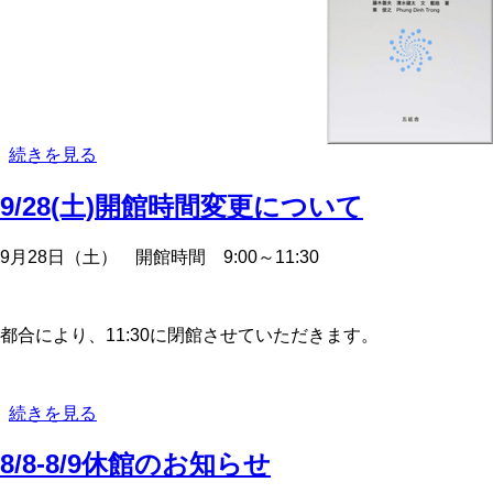
11/7(木)
続きを見る
著
9/28(土)開館時間変更について
者
と
語
9月28日（土） 開館時間 9:00～11:30
ろ
う
開
都合により、11:30に閉館させていただきます。
催
の
9/28(土)
続きを見る
開
8/8-8/9休館のお知らせ
館
時