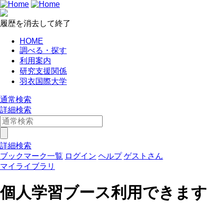
履歴を消去して終了
HOME
調べる・探す
利用案内
研究支援関係
羽衣国際大学
通常検索
詳細検索
詳細検索
ブックマーク一覧
ログイン
ヘルプ
ゲストさん
マイライブラリ
個人学習ブース利用できます